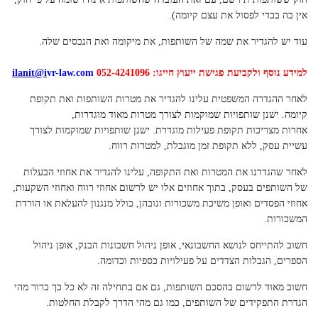
אין בה בכדי לפסול את עצם קיומה).
עוד יש להגדיר את שמה של השותפות, את מיקומה ואת הנכסים שלה.
למידע נוסף ולקביעת פגישת ייעוץ חייגו: 052-4241096
vr-law.com
@i
ilanit
לאחר ההגדרה המשפטית עלינו להגדיר את מטרות השותפות ואת תקופת
קיומה. ישנן שותפויות שמוקמות לצורך מטרות מאוד מוגדרות,
אחרות מצריכות תקופת פעילות מוגדרת. ישנן שותפויות שמוקמות לצורך
עשיית עסק, ללא תקופת זמן מוגבלת, למטרות רווח.
לאחר שהגדרנו את המטרות ואת התקופה, עלינו להגדיר את אחוזי הבעלות
של השותפים בעסק, בתוך אחוזים אלו יש לרשום אחוזי רווח ואחוזי השקעות,
אחוזי הפסדים ואופן משיכת משכורות וגובהן, כולל מנגנון להעלאת או הורדת
המשכורות.
חשוב להתייחס לנושא החשבונאי, אופן ניהול חשבונות הבנק, אופן ניהול
הספרים, הגבלות הצדדים על פעילויות כספיות וכדומה.
חשוב מאוד לרשום בהסכם השותפות, גם אם בתחילה זה לא כל כך ברור מהי
הגדרת התפקידים של השותפים, כמו גם מהי הדרך לקבלת החלטות.