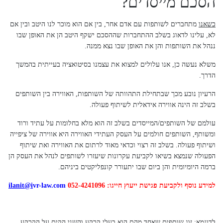
הסכם מייסדים?
כשאנו
מתחברים לשותפות עם אדם אחר, בין אם הוא מוכר לנו היטב ובין אם
לא, עלינו לדאוג בשלב ההתחברות שההסכם ישקף היטב הן את האופן שבו
ננהל את השותפות והן את האופן שבו נצא ממנה.
משלא נעשה כן, אנו עלולים למצוא את עצמנו בסיטואציה בעייתית בהמשך
הדרך.
הרעיון נובע מכך שבתחילת התהוותה של השותפות, האווירה בין השותפים
בשלב זה הינה אווירה אידאלית לשיתוף פעולה.
עולמם של השותפים/המייסדים בשלב זה הוא מלא בחלומות על עתיד ורוד
ומשותף, השותפים חולמים על העסק העתידי האווירה היא אווירה של ציפייה
ושיתוף פעולה. בשלב זה רצוי וכדאי מאוד לרתום את האווירה ואת שיתוף
הפעולה שנמצא בשיאו לקביעת עקרונות שיעזרו לשותפים לנהל את העסק הן
ברמה היומיומית והן ביום שבו יתעורר קונפליקטים ביניהם.
למידע נוסף ולקביעת פגישת ייעוץ חייגו: 052-4241096
vr-law.com
@i
ilanit
לדוגמא: זוג שותפים שאחד מהם הוא בעלי קרקע והשני הקים על הקרקע