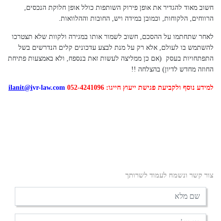
חשוב מאוד להגדיר את אופן פירוק השותפות כולל אופן חלוקת הנכסים,
הרווחים, הלקוחות, וכמובן במידה ויש, החובות וההלוואות.
לאחר שתחתמו על ההסכם, חשוב לשמור אותו במגירה ולקוות שלא תצטרכו
להשתמש בו לעולם, אלא רק על מנת לבצע עדכונים קלים הנדרשים בשל
התפתחויות בעסק (אם כן ממליצה לעשות זאת בנספח, ולא באמצעות פתיחת
החוזה מחדש לדיון) בהצלחה !!
למידע נוסף ולקביעת פגישת ייעוץ חייגו: 052-4241096
vr-law.com
@i
ilanit
צור קשר ונשמח לעמוד לשרותך