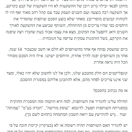
מתקן לפנאי ובילוי (רוב רובן של ההשקעות לא היו השקעות של קבע בקרקע,
אך השקעה רבה בוצעה ועם השנים העסק עבד עם קהל רחב מאוד ואף היו לו
לקוחות קבועים מוסדיים). מאחר שלא בוצע הסכם שותפות שהסדיר את
היחסים כפי שהיו צריכים מן ההתחלה, השותף שביצע את ההשקעה לאורך
השנים ודאג לתפעל את המקום, מצא את עצמו אבוד בעת שחברו רצה שיפנה
את הקרקע, בשל הזדמנות עסקית עדיפה על הנוכחית….
ביום שהעסק נפתח אף אחד מהשותפים לא חלם או חשב שכעבור 14 שנה,
אחד מן השותפים יפנה לדרך אחרת, והיחסים ישתנו. אילו היה הסכם מסודר
הכל היה נראה אחרת.
קונפליקטים הם חלק מהטבע שלנו, ולכן אל לנו לחשוב שלא יהיו כאלו, ומצד
שני איננו צריכים לפחד מהם, אלא להתכונן אליהם במסגרת ההסכם.
אז מה נכתוב בהסכם?
תחילה עלינו להגדיר את השותפות, למה היא הוקמה ומה המסגרת החוקית
במסגרתה השותפות תפעל, לדוגמא: "עוסק מורשה", "חברה בע"מ" "עמותה"
ועוד…(יש להתייעץ עם רואה חשבון המתמחה בתחום לשם כך).
יש להגדיר האם השותפות תהיה רשומה או לא (בעיקרון קיימת חובה על פי
חוק ששותפות תירשם, עם זאת העובדה שהשותפות אינה רשומה על פי חוק,