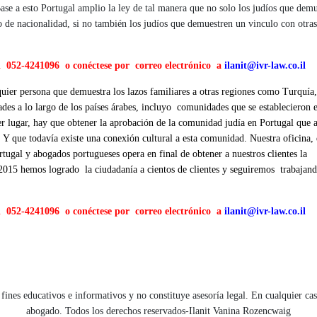
 Base a esto Portugal amplio la ley de tal manera que no solo los judíos que dem
o de nacionalidad, si no también los judíos que demuestren un vinculo con otras
l 052-4241096 o conéctese por correo electrónico a
ilanit@ivr-law.co.il
lquier persona que demuestra los lazos familiares a otras regiones como Turquía
des a lo largo de los países árabes, incluyo comunidades que se establecieron 
r lugar, hay que obtener la aprobación de la comunidad judía en Portugal que 
í, Y que todavía existe una conexión cultural a esta comunidad. Nuestra oficina,
tugal y abogados portugueses opera en final de obtener a nuestros clientes la
o 2015 hemos logrado la ciudadanía a cientos de clientes y seguiremos trabajan
l 052-4241096 o conéctese por correo electrónico a
ilanit@ivr-law.co.il
fines educativos e informativos y no constituye asesoría legal. En cualquier ca
abogado. Todos los derechos reservados-Ilanit Vanina Rozencwaig