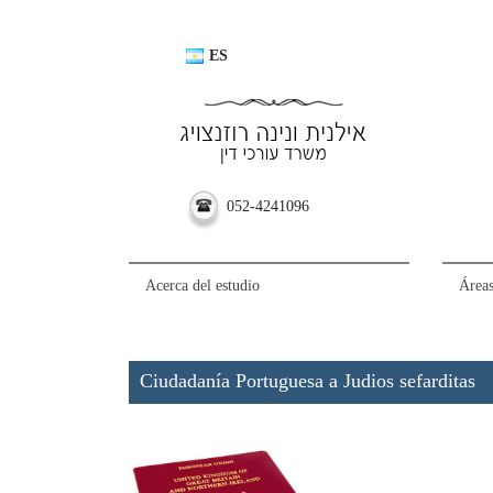
ES
052-4241096
Acerca del estudio
Áreas
Ciudadanía Portuguesa a Judios sefarditas