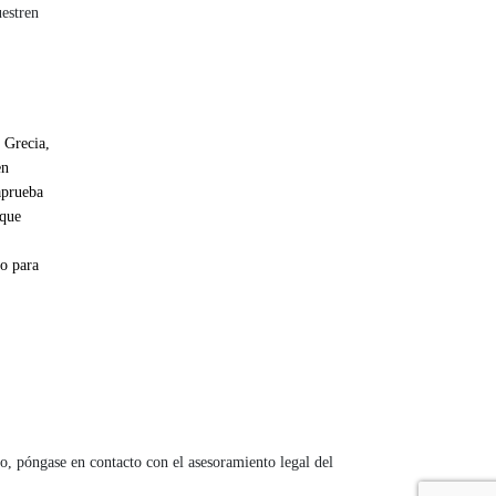
uestren
, Grecia,
en
aprueba
 que
do para
so, póngase en contacto con el asesoramiento legal del