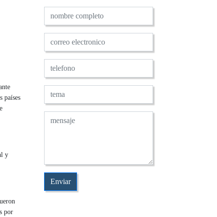
ante
s países
e
l y
fueron
s por