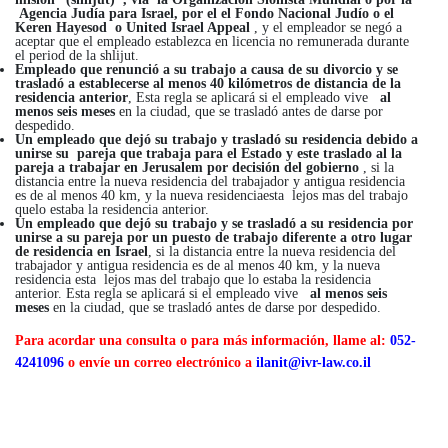
Agencia Judía para Israel, por el el Fondo Nacional Judío o el
Keren Hayesod o United Israel Appeal
, y el empleador se negó a
aceptar que el empleado establezca en licencia no remunerada durante
el period de la shlijut.
Empleado que renunció a su trabajo a causa de su divorcio y se
trasladó a establecerse al menos 40 kilómetros de distancia de la
residencia anterior
, Esta regla se aplicará si el empleado vive
al
menos seis meses
en la ciudad, que se trasladó antes de darse por
despedido.
Un empleado que dejó su trabajo y trasladó su residencia debido a
unirse su pareja que trabaja para el Estado y este traslado al la
pareja a trabajar en Jerusalem por decisión del gobierno
, si la
distancia entre la nueva residencia del trabajador y antigua residencia
es de al menos 40 km, y la nueva residenciaesta lejos mas del trabajo
quelo estaba la residencia anterior.
Un empleado que dejó su trabajo y se trasladó a su residencia por
unirse a su pareja por un puesto de trabajo diferente a otro lugar
de residencia en Israel
, si la distancia entre la nueva residencia del
trabajador y antigua residencia es de al menos 40 km, y la nueva
residencia esta lejos mas del trabajo que lo estaba la residencia
anterior. Esta regla se aplicará si el empleado vive
al menos seis
meses
en la ciudad, que se trasladó antes de darse por despedido.
Para acordar una consulta o para más información, llame al:
052-
4241096
o envíe un correo electrónico a
ilanit@ivr-law.co.il