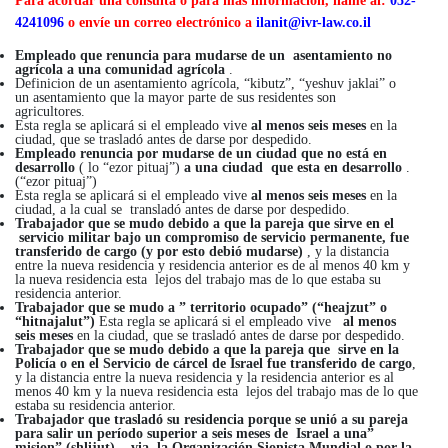
Para acordar una consulta o para más información, llame al:
052-
4241096
o envíe un correo electrónico a
ilanit@ivr-law.co.il
Empleado que renuncia para mudarse de un asentamiento no
agrícola a una comunidad agrícola
.
Definicion de un asentamiento agrícola, “kibutz”, “yeshuv jaklai” o
un asentamiento que la mayor parte de sus residentes son
agricultores.
Esta regla se aplicará si el empleado vive
al menos seis meses
en la
ciudad, que se trasladó antes de darse por despedido.
Empleado renuncia por mudarse de un ciudad que no está en
desarrollo
( lo “ezor pituaj”)
a una ciudad que esta en desarrollo
.
(“ezor pituaj”)
Esta regla se aplicará si el empleado vive
al menos seis meses
en la
ciudad, a la cual se transladó antes de darse por despedido.
Trabajador que se mudo debido a que la pareja que sirve en el
servicio militar bajo un compromiso de servicio permanente, fue
transferido de cargo (y por esto debió mudarse)
, y la distancia
entre la nueva residencia y residencia anterior es de al menos 40 km y
la nueva residencia esta lejos del trabajo mas de lo que estaba su
residencia anterior.
Trabajador que se mudo a ” territorio ocupado” (“heajzut” o
“hitnajalut”)
Esta regla se aplicará si el empleado vive
al menos
seis meses
en la ciudad, que se trasladó antes de darse por despedido.
Trabajador que se mudo debido a que la pareja que sirve en la
Policía o en el Servicio de cárcel de Israel
fue transferido de cargo
,
y la distancia entre la nueva residencia y la residencia anterior es al
menos 40 km y la nueva residencia esta lejos del trabajo mas de lo que
estaba su residencia anterior.
Trabajador que trasladó su residencia porque se unió a su pareja
para salir un período superior a seis meses de Israel a una”
mision” (shlijut) , via la Organización Sionista Mundial o por la